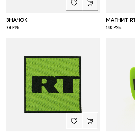
ЗНАЧОК
МАГНИТ R
79 РУБ.
140 РУБ.