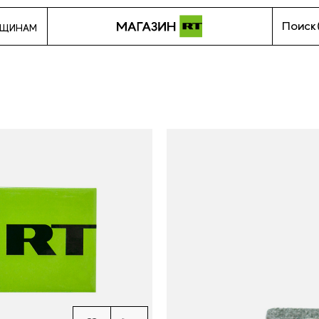
Поиск
НЩИНАМ