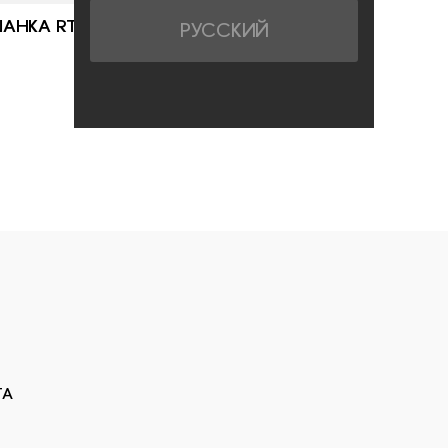
АНКА RT
РУССКИЙ
890 РУБ.
ТА